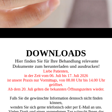
DOWNLOADS
Hier finden Sie für Ihre Behandlung relevante
Dokumente zum herunterladen und ausdrucken!
Liebe Patienten,
in der Zeit vom 06. Juli bis 17. Juli 2026
ist unsere Praxis nur Vormittags, von 08.00 Uhr bis 14.00 Uhr
geöffnet.
Ab dem 20. Juli gelten die bekannten Öffnungszeiten wieder.
Falls Sie die gewünschte Information dennoch nicht finden
können,
wenden Sie sich gerne telefonisch oder per E-Mail an uns.
Vielen Dank und einen angenehmen Tag wünscht Ihnen
das