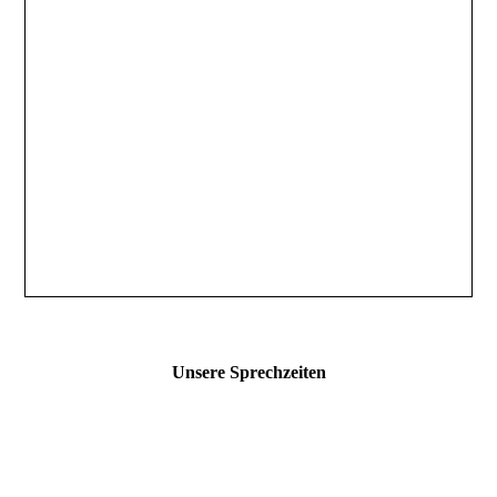
Unsere Sprechzeiten
Montag:
8.00 - 14.00 Uhr & 15.00 - 19.00 Uhr
Dienstag:
8.00 - 14.00 Uhr & 15.00 - 18.00 Uhr